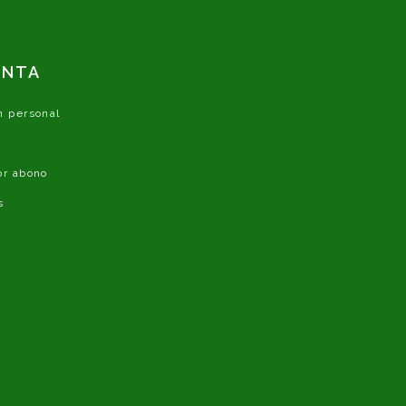
ENTA
n personal
or abono
s
s