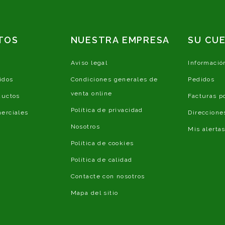
TOS
NUESTRA EMPRESA
SU CU
Aviso legal
Informació
idos
Condiciones generales de
Pedidos
venta online
ductos
Facturas p
Política de privacidad
erciales
Direccione
Nosotros
Mis alerta
Política de cookies
Política de calidad
Contacte con nosotros
Mapa del sitio