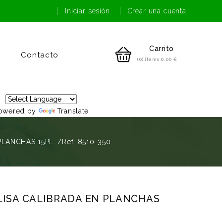
Iniciar sesión
Crear una cuenta
Carrito
Contacto
(0) items
0,00 €
owered by
Translate
LANCHAS 15PL. /Ref: 8510-350
LISA CALIBRADA EN PLANCHAS