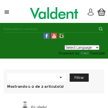

Powered by
Translate

Filtrar
Mostrando 1-2 de 2 artículo(s)
¡En oferta!