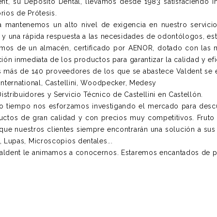
nt, su Depósito Dental, llevamos desde 1983 satisfaciendo í
rios de Prótesis.
ía mantenemos un alto nivel de exigencia en nuestro servic
 y una rápida respuesta a las necesidades de odontólogos, es
mos de un almacén, certificado por AENOR, dotado con las 
ción inmediata de los productos para garantizar la calidad y efi
s más de 140 proveedores de los que se abastece Valdent se en
International, Castellini, Woodpecker, Medesy
stribuidores y Servicio Técnico de Castellini en Castellón.
o tiempo nos esforzamos investigando el mercado para descu
uctos de gran calidad y con precios muy competitivos. Fruto
 que nuestros clientes siempre encontrarán una solución a sus 
, Lupas, Microscopios dentales...
aldent le animamos a conocernos. Estaremos encantados de p