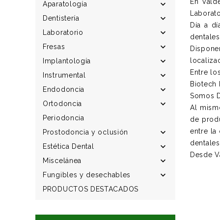
En Valde

Aparatología
Laborato

Dentistería
Día a d

Laboratorio
dentales

Fresas
Dispone
localiza

Implantología
Entre lo

Instrumental
Biotech 

Endodoncia
Somos Di

Ortodoncia
Al mism
Periodoncia
de prod
entre la

Prostodoncia y oclusión
dentales

Estética Dental
Desde V

Miscelánea

Fungibles y desechables
PRODUCTOS DESTACADOS