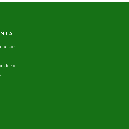
ENTA
n personal
or abono
s
s