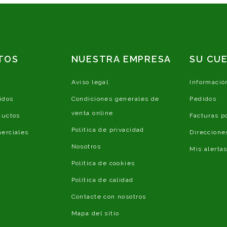
TOS
NUESTRA EMPRESA
SU CU
Aviso legal
Informació
idos
Condiciones generales de
Pedidos
venta online
ductos
Facturas p
Política de privacidad
erciales
Direccione
Nosotros
Mis alerta
Política de cookies
Política de calidad
Contacte con nosotros
Mapa del sitio