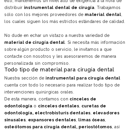
ello, mantenemos un nivel alto de exigencia a la hora de
distribuir
instrumental dental de cirugía
. Trabajamos
sólo con los mejores proveedores de
material dental
,
los cuales siguen los más estrictos estándares de calidad.
No dude en echar un vistazo a nuestra variedad de
material de cirugía dental
. Si necesita más información
sobre algún producto o servicio, le invitamos a que
contacte con nosotros y les asesoraremos de manera
personalizada sin compromiso.
Todo tipo de material para cirugía dental
Nuestra sección de
instrumental para cirugía dental
cuenta con todo lo necesario para realizar todo tipo de
intervenciones quirúrgicas orales.
De esta manera, contamos con
cinceles de
odontología
o
cinceles dentales
,
curetas de
odontología
,
electrobisturís dentales
,
elevadores
sinusales
,
expansores dentales
,
limas óseas
,
osteótomos para cirugía dental
,
periostótomos
, así