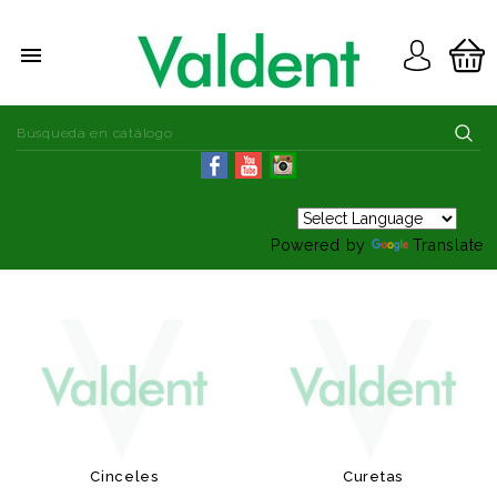

Powered by
Translate
Cinceles
Curetas