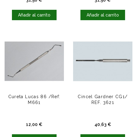
31,50 €
31,50 €
Añadir al carrito
Añadir al carrito
Cureta Lucas 86 /Ref:
Cincel Gardner CG1/
M661
REF. 3621
Precio
Precio
12,00 €
40,63 €