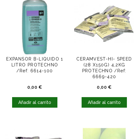
EXPANSOR B-LIQUIDO 1
CERAMVEST-HI- SPEED
LITRO PROTECHNO
(28 X150G) 4,2KG
/Ref: 6614-100
PROTECHNO /Ref:
6669-420
Precio
Precio
0,00 €
0,00 €
Añadir al carrito
Añadir al carrito