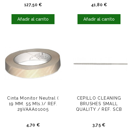
Precio
Precio
127,50 €
41,80 €
Añadir al carrito
Añadir al carrito
Cinta Monitor Neutral (
CEPILLO CLEANING
19 MM. 55 Mts.)/ REF.
BRUSHES SMALL
29VAAA01005
QUALITY / REF. SCB
Precio
Precio
4,70 €
3,75 €