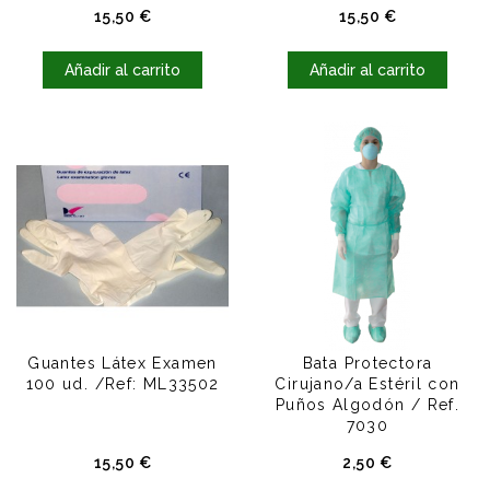
Precio
Precio
15,50 €
15,50 €
Añadir al carrito
Añadir al carrito
Guantes Látex Examen
Bata Protectora
100 ud. /Ref: ML33502
Cirujano/a Estéril con
Puños Algodón / Ref.
7030
Precio
Precio
15,50 €
2,50 €