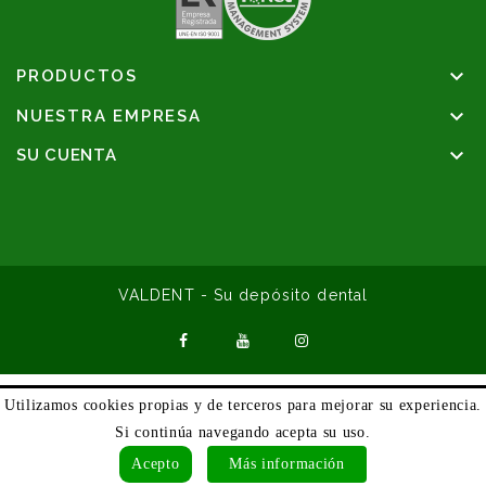

PRODUCTOS

NUESTRA EMPRESA

SU CUENTA
VALDENT - Su depósito dental
Utilizamos cookies propias y de terceros para mejorar su experiencia.
Si continúa navegando acepta su uso.
Acepto
Más información