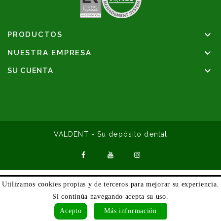

PRODUCTOS

NUESTRA EMPRESA

SU CUENTA
VALDENT - Su depósito dental
Utilizamos cookies propias y de terceros para mejorar su experiencia.
Si continúa navegando acepta su uso.
Acepto
Más información