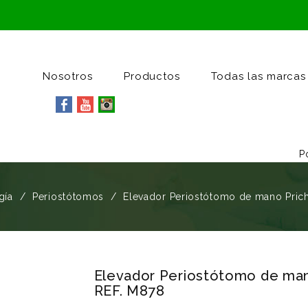
Nosotros
Productos
Todas las marcas
P
gía
Periostótomos
Elevador Periostótomo de mano Pri
Elevador Periostótomo de man
REF. M878