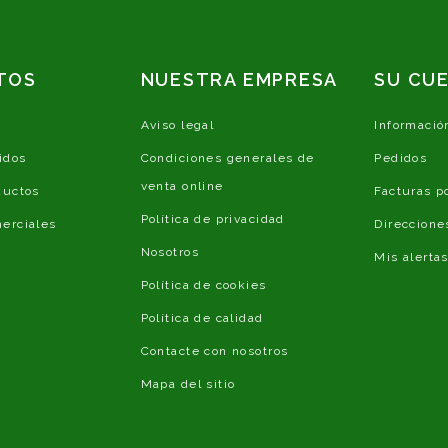
TOS
NUESTRA EMPRESA
SU CU
Aviso legal
Informació
idos
Condiciones generales de
Pedidos
venta online
ductos
Facturas p
Política de privacidad
erciales
Direccione
Nosotros
Mis alerta
Política de cookies
Política de calidad
Contacte con nosotros
Mapa del sitio