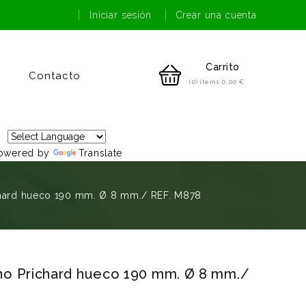
Iniciar sesión
Crear una cuenta
Carrito
Contacto
(0) items
0,00 €
owered by
Translate
chard hueco 190 mm. Ø 8 mm./ REF. M878
o Prichard hueco 190 mm. Ø 8 mm./