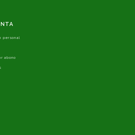
ENTA
n personal
or abono
s
s